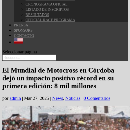
CRONOGRAMA OFICIAL
LISTADO DE INSCRIPTOS
RESULTADOS
OFFICIAL RACE PROGRAMA
PRENSA
SPONSORS
CONTACTO
Seleccionar página
El Mundial de Motocross en Córdoba
dejó un impacto positivo récord en su
primera edición: 8 mil millones
por
admin
|
Mar 27, 2025
|
News
,
Noticias
|
0 Comentarios